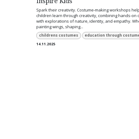
Inspire Kids
Spark their creativity. Costume-making workshops hel
children learn through creativity, combining hands-on c
with explorations of nature, identity, and empathy. W
painting wings, shaping...
childrens costumes
education through costum
14.11.2025