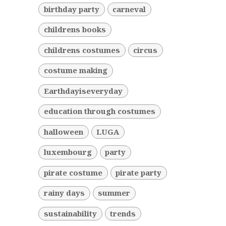
birthday party
carneval
childrens books
childrens costumes
circus
costume making
Earthdayiseveryday
education through costumes
halloween
LUGA
luxembourg
party
pirate costume
pirate party
rainy days
summer
sustainability
trends