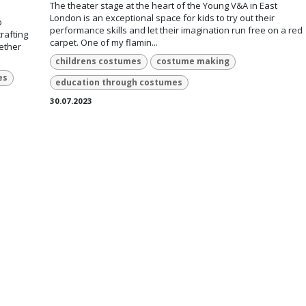
The theater stage at the heart of the Young V&A in East
London is an exceptional space for kids to try out their
p
performance skills and let their imagination run free on a red
rafting
carpet. One of my flamin...
hether
childrens costumes
costume making
es
education through costumes
30.07.2023